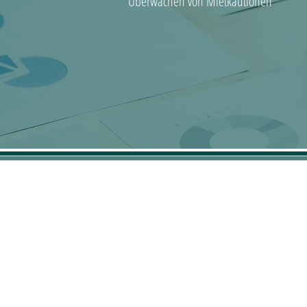
Überwachen von Mietkautionen
Kontaktdaten
Telefon
02161-9908445
E-Mail
info@hausverwaltung-tocaj.de